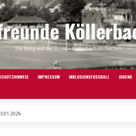
freunde Köllerbac
Die Burg auf der Brust – Köllerbach im Herzen
SCHUTZHINWEIS
IMPRESSUM
INKLUSIONSFUSSBALL
JUGEND
3.01.2026