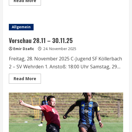
Read
Read More
more
about
Vorschau
28.11
–
30.11.25
Allgemein
Vorschau 28.11 – 30.11.25
Emir Dzafic
24. November 2025
Freitag, 28. November 2025 C-Jugend SF Köllerbach
2 – SV Wehrden 1. Anstoß: 18:00 Uhr Samstag, 29....
Read
Read More
more
about
Vorschau
28.11
–
30.11.25