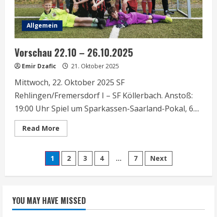
Allgemein
Vorschau 22.10 – 26.10.2025
Emir Dzafic
21. Oktober 2025
Mittwoch, 22. Oktober 2025 SF
Rehlingen/Fremersdorf I – SF Köllerbach. Anstoß:
19:00 Uhr Spiel um Sparkassen-Saarland-Pokal, 6....
Read
Read More
more
about
Vorschau
Seitennummerierung
22.10
1
2
3
4
…
7
Next
–
26.10.2025
der
Beiträge
YOU MAY HAVE MISSED