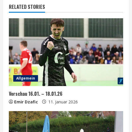
RELATED STORIES
n
u
e
R
e
a
Allgemein
d
Vorschau 16.01. – 18.01.26
i
Emir Dzafic
11. Januar 2026
n
g