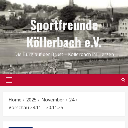
Skip
to
Sportfreunde
content
Köllerbach e.V.
Die Burg auf der Brust – Köllerbach im Herzen
Primary
Menu
Home
2025
November
24
Vorschau 28.11 – 30.11.25