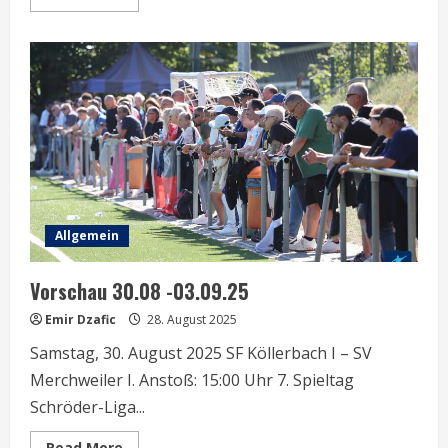
more
about
Vorschau
06.09.
–
bis
07.09.25
Allgemein
Vorschau 30.08 -03.09.25
Emir Dzafic
28. August 2025
Samstag, 30. August 2025 SF Köllerbach I – SV
Merchweiler I. Anstoß: 15:00 Uhr 7. Spieltag
Schröder-Liga...
Read
Read More