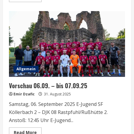
more
about
Vorschau
11.09.
–
17.09.25
Allgemein
Vorschau 06.09. – bis 07.09.25
Emir Dzafic
31. August 2025
Samstag, 06. September 2025 E-Jugend SF
Köllerbach 2 – DJK 08 Rastpfuhl/Rußhütte 2.
Anstoß: 12:45 Uhr E-Jugend...
Read
Read More