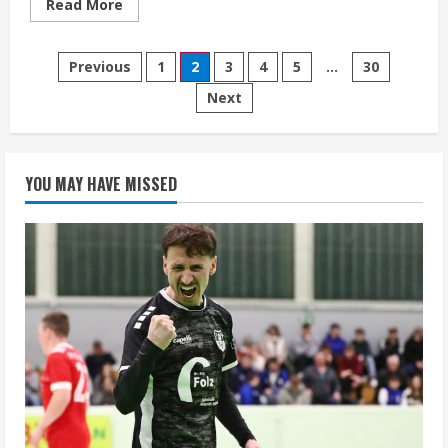
Read
Read More
more
about
Vorschau
Seitennummerierung
08.08.
Previous
1
2
3
4
5
…
30
bis
10.08.2025
Next
der
Beiträge
YOU MAY HAVE MISSED