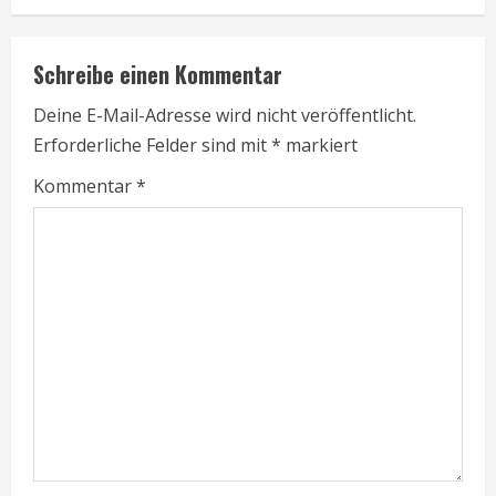
t
i
Schreibe einen Kommentar
n
Deine E-Mail-Adresse wird nicht veröffentlicht.
Erforderliche Felder sind mit
*
markiert
u
Kommentar
*
e
R
e
a
d
i
n