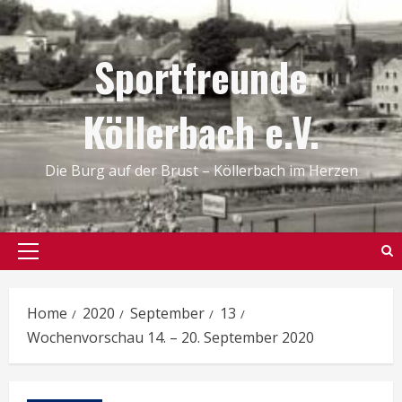
Skip
to
Sportfreunde
content
Köllerbach e.V.
Die Burg auf der Brust – Köllerbach im Herzen
Primary
Menu
Home
2020
September
13
Wochenvorschau 14. – 20. September 2020