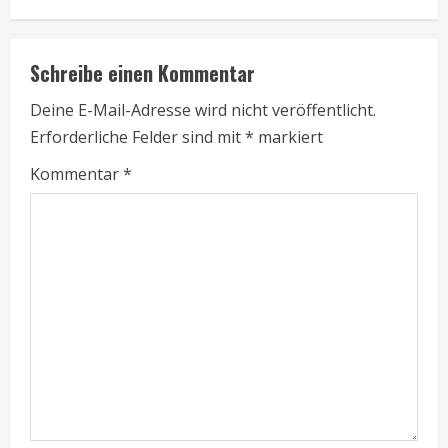
n
u
Schreibe einen Kommentar
e
Deine E-Mail-Adresse wird nicht veröffentlicht.
Erforderliche Felder sind mit
*
markiert
R
Kommentar
*
e
a
d
i
n
g