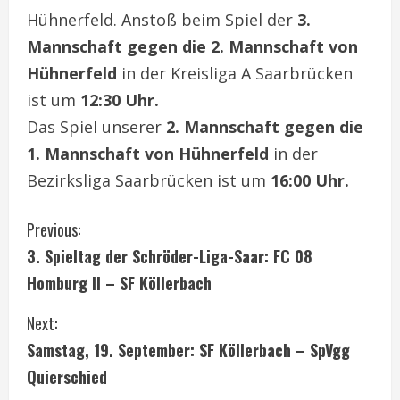
Hühnerfeld. Anstoß beim Spiel der
3.
Mannschaft gegen die 2. Mannschaft von
Hühnerfeld
in der Kreisliga A Saarbrücken
ist um
12:30 Uhr.
Das Spiel unserer
2. Mannschaft gegen die
1. Mannschaft von Hühnerfeld
in der
Bezirksliga Saarbrücken ist um
16:00 Uhr.
C
Previous:
3. Spieltag der Schröder-Liga-Saar: FC 08
o
Homburg II – SF Köllerbach
n
Next:
t
Samstag, 19. September: SF Köllerbach – SpVgg
i
Quierschied