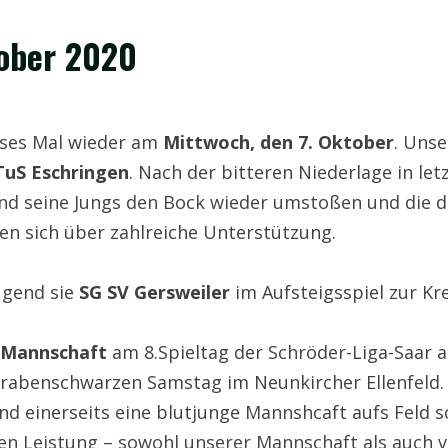
tober 2020
eses Mal wieder am
Mittwoch, den 7. Oktober
. Uns
TuS Eschringen
. Nach der bitteren Niederlage in l
d seine Jungs den Bock wieder umstoßen und die dr
en sich über zahlreiche Unterstützung.
ugend sie
SG SV Gersweiler
im Aufsteigsspiel zur Kr
 Mannschaft
am 8.Spieltag der Schröder-Liga-Saar a
benschwarzen Samstag im Neunkircher Ellenfeld. B
nd einerseits eine blutjunge Mannshcaft aufs Feld s
n Leistung – sowohl unserer Mannschaft als auch vo