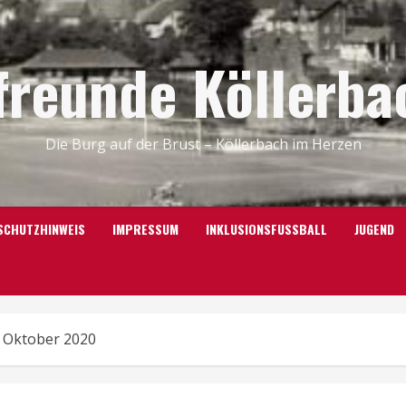
freunde Köllerbac
Die Burg auf der Brust – Köllerbach im Herzen
SCHUTZHINWEIS
IMPRESSUM
INKLUSIONSFUSSBALL
JUGEND
. Oktober 2020