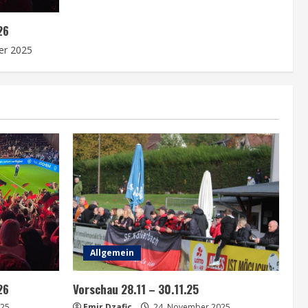
26
er 2025
Allgemein
26
Vorschau 28.11 – 30.11.25
025
Emir Dzafic
24. November 2025