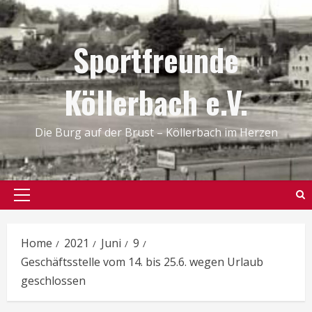
Skip
to
Sportfreunde
content
Köllerbach e.V.
Die Burg auf der Brust – Köllerbach im Herzen
Primary
Menu
Home
2021
Juni
9
Geschäftsstelle vom 14. bis 25.6. wegen Urlaub
geschlossen