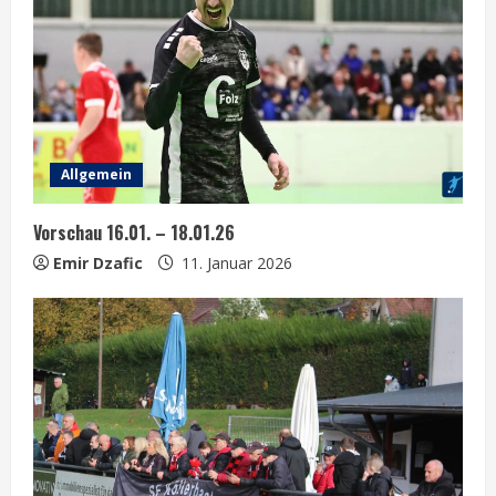
R
e
a
d
Allgemein
i
Vorschau 16.01. – 18.01.26
n
Emir Dzafic
11. Januar 2026
g