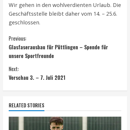
Wir gehen in den wohlverdienten Urlaub. Die
Geschäftsstelle bleibt daher vom 14. – 25.6.
geschlossen.
C
Previous:
Glasfaserausbau für Püttlingen – Spende für
o
unsere Sportfreunde
n
Next:
t
Vorschau 3. – 7. Juli 2021
i
n
RELATED STORIES
u
e