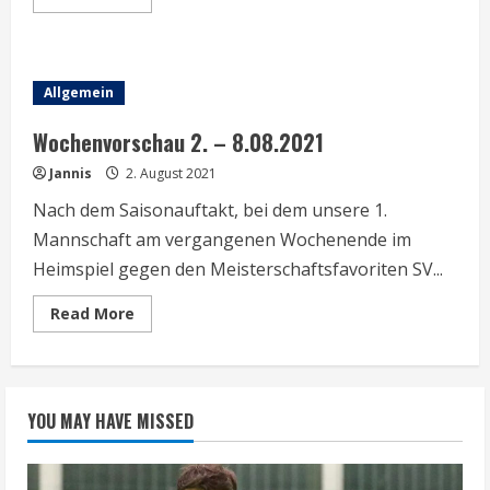
more
about
Wochenvorschau
9.
–
15.August
Allgemein
2021
Wochenvorschau 2. – 8.08.2021
Jannis
2. August 2021
Nach dem Saisonauftakt, bei dem unsere 1.
Mannschaft am vergangenen Wochenende im
Heimspiel gegen den Meisterschaftsfavoriten SV...
Read
Read More
more
about
Wochenvorschau
2.
–
8.08.2021
YOU MAY HAVE MISSED