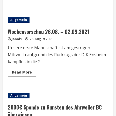
about
Vorschau
3.
–
8.
Allgemein
September
2021
Wochenvorschau 26.08. – 02.09.2021
Jannis
26. August 2021
Unsere erste Mannschaft ist am gestrigen
Mittwoch aufgrund des Rückzugs der DJK Ensheim
kampflos in die 2....
Read
Read More
more
about
Wochenvorschau
26.08.
–
02.09.2021
Allgemein
2000€ Spende zu Gunsten des Ahrweiler BC
überwiesen