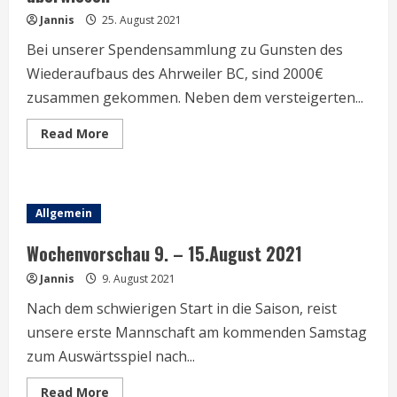
Jannis
25. August 2021
Bei unserer Spendensammlung zu Gunsten des
Wiederaufbaus des Ahrweiler BC, sind 2000€
zusammen gekommen. Neben dem versteigerten...
Read
Read More
more
about
2000€
Spende
zu
Gunsten
Allgemein
des
Ahrweiler
BC
Wochenvorschau 9. – 15.August 2021
überwiesen
Jannis
9. August 2021
Nach dem schwierigen Start in die Saison, reist
unsere erste Mannschaft am kommenden Samstag
zum Auswärtsspiel nach...
Read
Read More