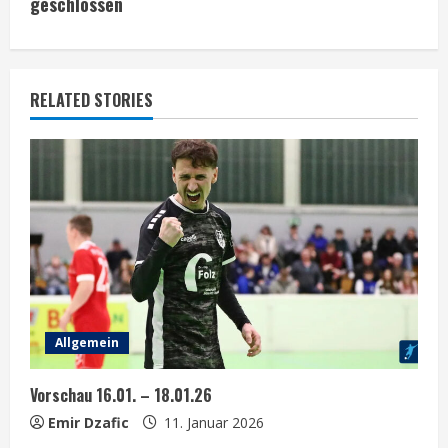
geschlossen
i
n
RELATED STORIES
u
e
R
e
a
d
Allgemein
i
Vorschau 16.01. – 18.01.26
n
Emir Dzafic
11. Januar 2026