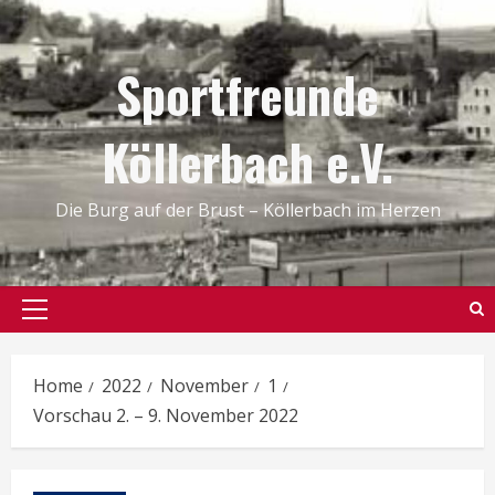
Skip
to
Sportfreunde
content
Köllerbach e.V.
Die Burg auf der Brust – Köllerbach im Herzen
Primary
Menu
Home
2022
November
1
Vorschau 2. – 9. November 2022