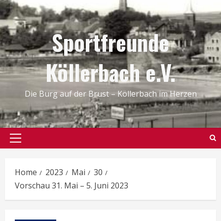
Skip
to
Sportfreunde
content
Köllerbach e.V.
Die Burg auf der Brust – Köllerbach im Herzen
Primary
Menu
Home
2023
Mai
30
Vorschau 31. Mai – 5. Juni 2023