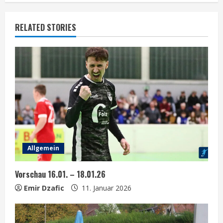
i
RELATED STORIES
n
u
e
R
e
a
Allgemein
d
Vorschau 16.01. – 18.01.26
i
Emir Dzafic
11. Januar 2026
n
g