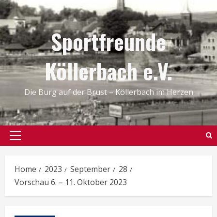
Skip
to
Sportfreunde
content
Köllerbach e.V.
Die Burg auf der Brust – Köllerbach im Herzen
Primary
Menu
Home
2023
September
28
Vorschau 6. – 11. Oktober 2023