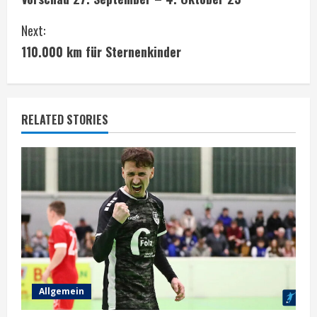
o
Next:
n
110.000 km für Sternenkinder
t
i
RELATED STORIES
n
u
e
R
e
a
Allgemein
d