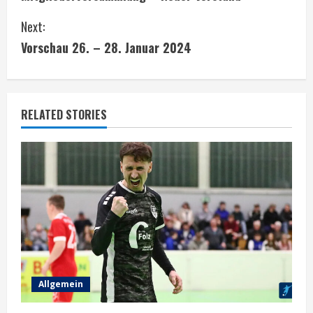
o
Next:
n
Vorschau 26. – 28. Januar 2024
t
i
RELATED STORIES
n
u
e
R
e
a
Allgemein
d