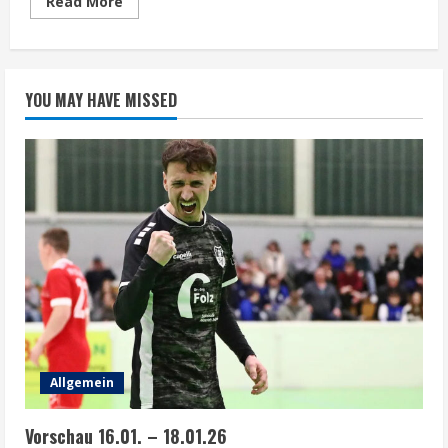
Read
Read More
more
about
Vorschau
9.
–
14.
YOU MAY HAVE MISSED
Mai
2024
Allgemein
Vorschau 16.01. – 18.01.26