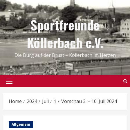
Skip
to
Sportfreunde
content
Köllerbach e.V.
Die Burg auf der Brust – Köllerbach im Herzen
Primary
Menu
Home
2024
Juli
1
Vorschau 3. – 10. Juli 2024
Allgemein