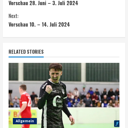
Vorschau 28. Juni – 3. Juli 2024
o
Next:
n
Vorschau 10. – 14. Juli 2024
t
i
RELATED STORIES
n
u
e
R
e
a
Allgemein
d