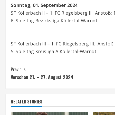
Sonntag, 01. September 2024
SF Köllerbach II – 1. FC Riegelsberg II. Anstoß:
6. Spieltag Bezirksliga Köllertal-Warndt
SF Köllerbach III – 1. FC Riegelsberg III. Anstoß
5. Spieltag Kreisliga A Köllertal-Warndt
C
Previous:
Vorschau 21. – 27. August 2024
o
n
t
RELATED STORIES
i