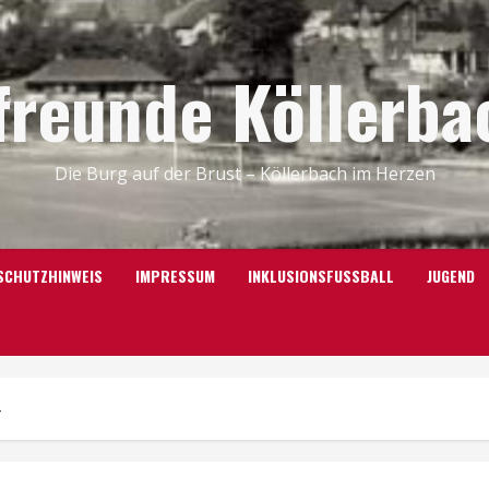
freunde Köllerbac
Die Burg auf der Brust – Köllerbach im Herzen
SCHUTZHINWEIS
IMPRESSUM
INKLUSIONSFUSSBALL
JUGEND