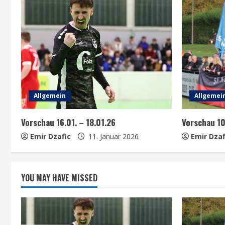
n
u
e
R
e
Allgemein
Allgemei
a
Vorschau 16.01. – 18.01.26
Vorschau 1
Emir Dzafic
11. Januar 2026
Emir Dzaf
d
i
YOU MAY HAVE MISSED
n
g