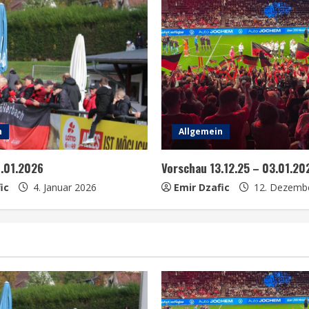
n
Allgemein
0.01.2026
Vorschau 13.12.25 – 03.01.20
ic
4. Januar 2026
Emir Dzafic
12. Dezemb