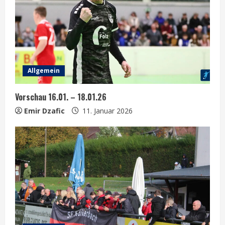
R
e
a
Allgemein
d
Vorschau 16.01. – 18.01.26
i
Emir Dzafic
11. Januar 2026
n
g