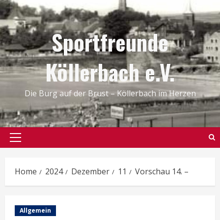
Skip
to
Sportfreunde
content
Köllerbach e.V.
Die Burg auf der Brust – Köllerbach im Herzen
Primary
Menu
Home
2024
Dezember
11
Vorschau 14. –
Allgemein