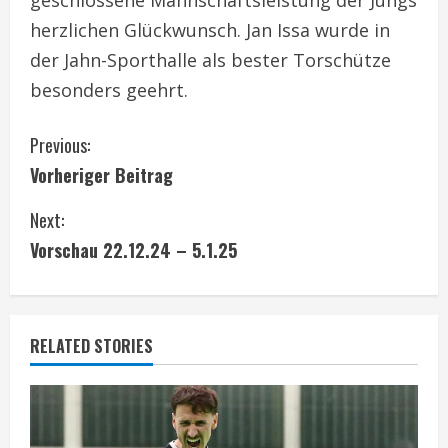
geschlossene Mannschaftsleistung der Jungs
herzlichen Glückwunsch. Jan Issa wurde in
der Jahn-Sporthalle als bester Torschütze
besonders geehrt.
C
Previous:
Vorheriger Beitrag
o
Next:
n
Vorschau 22.12.24 – 5.1.25
t
i
RELATED STORIES
n
u
e