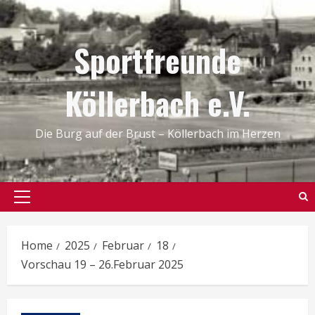
Skip
to
Sportfreunde
content
Köllerbach e.V.
Die Burg auf der Brust – Köllerbach im Herzen
Primary
Menu
Home
2025
Februar
18
Vorschau 19 – 26.Februar 2025