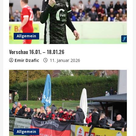
e
a
d
Allgemein
i
Vorschau 16.01. – 18.01.26
n
Emir Dzafic
11. Januar 2026
g
Allgemein