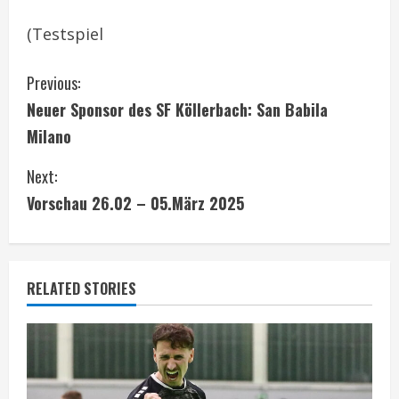
(Testspiel
C
Previous:
Neuer Sponsor des SF Köllerbach: San Babila
o
Milano
n
Next:
t
Vorschau 26.02 – 05.März 2025
i
n
RELATED STORIES
u
e
R