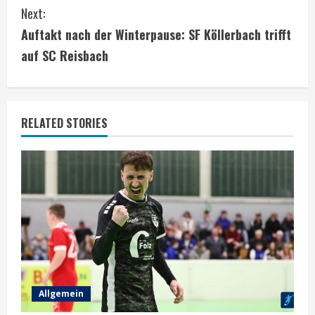
Next:
n
Auftakt nach der Winterpause: SF Köllerbach trifft
t
auf SC Reisbach
i
n
RELATED STORIES
u
e
R
e
a
d
Allgemein