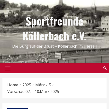
Skip
to
Sportfreunde
content
Köllerbach e.V.
Die Burg auf der Brust – Köllerbach im Herzen
Primary
Menu
Home
2025
März
5
Vorschau 07. – 10.März 2025