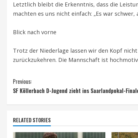
Letztlich bleibt die Erkenntnis, dass die Leis
machten es uns nicht einfach: „Es war schwer,
Blick nach vorne
Trotz der Niederlage lassen wir den Kopf nich
zurückzukehren. Die Mannschaft ist hochmotivi
C
Previous:
SF Köllerbach D-Jugend zieht ins Saarlandpokal-Finale
o
n
t
RELATED STORIES
i