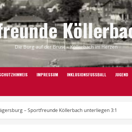
freunde Köllerbac
Die Burg auf der Brust – Köllerbach im Herzen
SCHUTZHINWEIS
IMPRESSUM
INKLUSIONSFUSSBALL
JUGEND
Jägersburg – Sportfreunde Köllerbach unterliegen 3:1