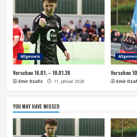
n
u
e
R
e
Allgemein
Allgemei
a
Vorschau 16.01. – 18.01.26
Vorschau 1
Emir Dzafic
11. Januar 2026
Emir Dzaf
d
i
YOU MAY HAVE MISSED
n
g