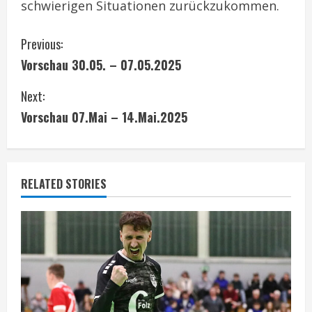
schwierigen Situationen zurückzukommen.
C
Previous:
Vorschau 30.05. – 07.05.2025
o
Next:
n
Vorschau 07.Mai – 14.Mai.2025
t
i
RELATED STORIES
n
u
e
R
e