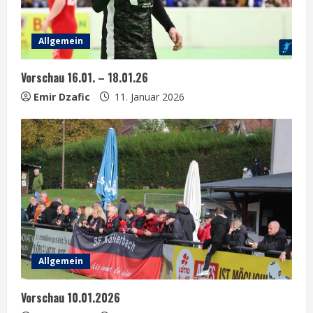
a
Allgemein
d
Vorschau 16.01. – 18.01.26
i
Emir Dzafic
11. Januar 2026
n
g
Allgemein
Vorschau 10.01.2026