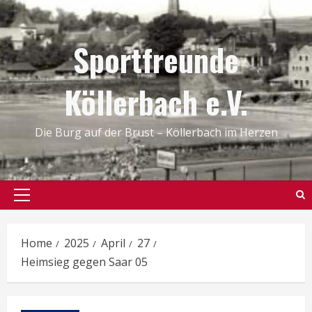
Skip
to
Sportfreunde
content
Köllerbach e.V.
Die Burg auf der Brust – Köllerbach im Herzen
Primary
Menu
Home
2025
April
27
Heimsieg gegen Saar 05