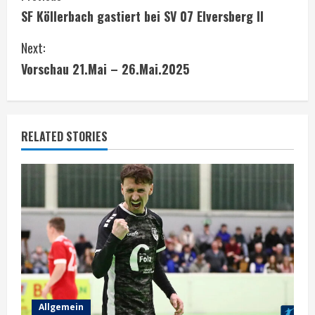
SF Köllerbach gastiert bei SV 07 Elversberg II
o
Next:
n
Vorschau 21.Mai – 26.Mai.2025
t
i
RELATED STORIES
n
u
e
R
e
a
Allgemein