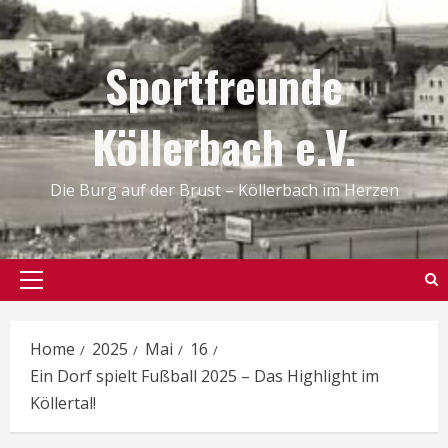
Skip
to
Sportfreunde
content
Köllerbach e.V.
Die Burg auf der Brust – Köllerbach im Herzen
Primary
Menu
Home
2025
Mai
16
Ein Dorf spielt Fußball 2025 – Das Highlight im
Köllertal!