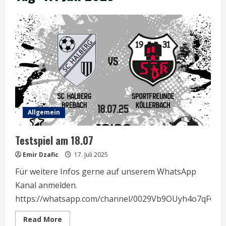
Allgemein
Testspiel am 18.07
Emir Dzafic
17. Juli 2025
Für weitere Infos gerne auf unserem WhatsApp
Kanal anmelden.
https://whatsapp.com/channel/0029Vb9OUyh4o7qFCv
Read
Read More
more