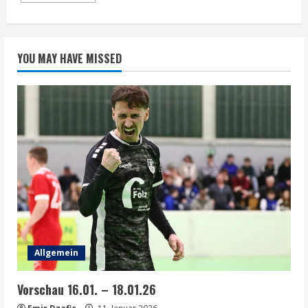
about
Testspiel
am
18.07
YOU MAY HAVE MISSED
Allgemein
Vorschau 16.01. – 18.01.26