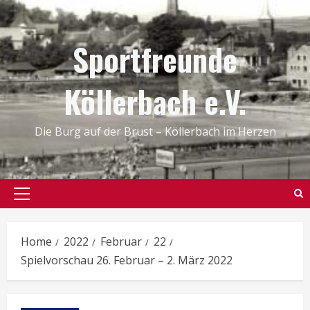
Skip
to
Sportfreunde
content
Köllerbach e.V.
Die Burg auf der Brust – Köllerbach im Herzen
Primary
Menu
Home
2022
Februar
22
Spielvorschau 26. Februar – 2. März 2022