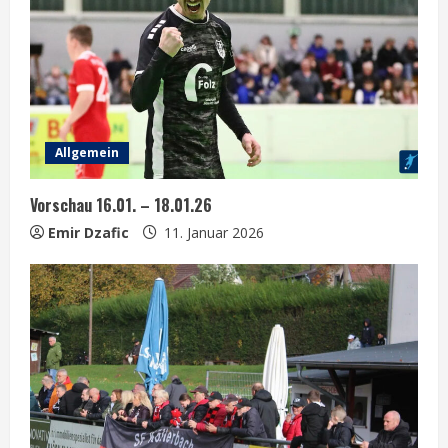
e
R
e
a
Allgemein
d
Vorschau 16.01. – 18.01.26
i
Emir Dzafic
11. Januar 2026
n
g