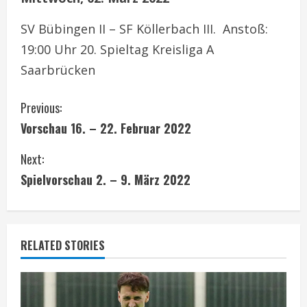
SV Bübingen II – SF Köllerbach III. Anstoß:
19:00 Uhr 20. Spieltag Kreisliga A
Saarbrücken
C
Previous:
Vorschau 16. – 22. Februar 2022
o
Next:
n
Spielvorschau 2. – 9. März 2022
t
i
RELATED STORIES
n
u