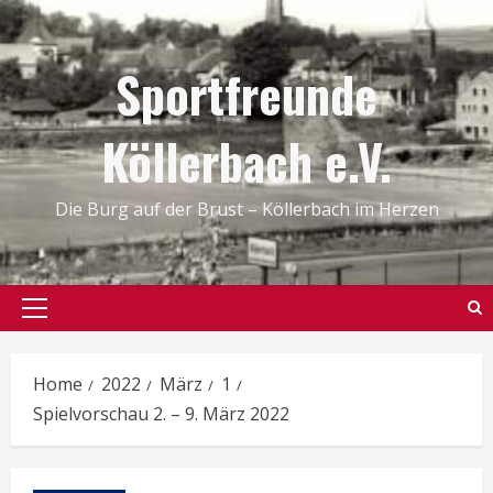
Skip
to
Sportfreunde
content
Köllerbach e.V.
Die Burg auf der Brust – Köllerbach im Herzen
Primary
Menu
Home
2022
März
1
Spielvorschau 2. – 9. März 2022