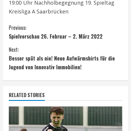
19:00 Uhr Nachholbegegnung 19. Spieltag
Kreisliga A Saarbrücken
C
Previous:
Spielvorschau 26. Februar – 2. März 2022
o
Next:
n
Besser spät als nie! Neue Aufwärmshirts für die
t
Jugend von Innovativ Immobilien!
i
n
RELATED STORIES
u
e
R