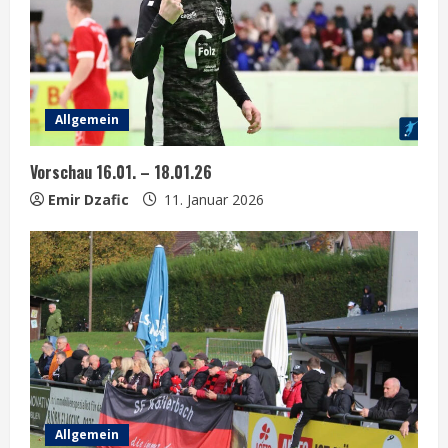
e
a
d
Allgemein
i
Vorschau 16.01. – 18.01.26
n
Emir Dzafic
11. Januar 2026
g
Allgemein